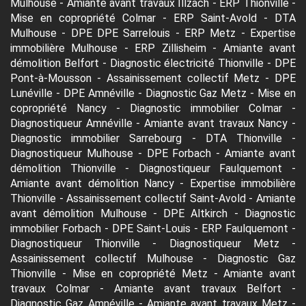
Mulhouse
-
Amiante avant travaux Illzach
-
ERP Thionville
-
Mise en copropriété Colmar
-
ERP Saint-Avold
-
DTA
Mulhouse
-
DPE DPE Sarrelouis
-
ERP Metz
-
Expertise
immobilière Mulhouse
-
ERP Zillisheim
-
Amiante avant
démolition Belfort
-
Diagnostic électricité Thionville
-
DPE
Pont-à-Mousson
-
Assainissement collectif Metz
-
DPE
Lunéville
-
DPE Amnéville
-
Diagnostic Gaz Metz
-
Mise en
copropriété Nancy
-
Diagnostic immobilier Colmar
-
Diagnostiqueur Amnéville
-
Amiante avant travaux Nancy
-
Diagnostic immobilier Sarrebourg
-
DTA Thionville
-
Diagnostiqueur Mulhouse
-
DPE Forbach
-
Amiante avant
démolition Thionville
-
Diagnostiqueur Faulquemont
-
Amiante avant démolition Nancy
-
Expertise immobilière
Thionville
-
Assainissement collectif Saint-Avold
-
Amiante
avant démolition Mulhouse
-
DPE Altkirch
-
Diagnostic
immobilier Forbach
-
DPE Saint-Louis
-
ERP Faulquemont
-
Diagnostiqueur Thionville
-
Diagnostiqueur Metz
-
Assainissement collectif Mulhouse
-
Diagnostic Gaz
Thionville
-
Mise en copropriété Metz
-
Amiante avant
travaux Colmar
-
Amiante avant travaux Belfort
-
Diagnostic Gaz Amnéville
-
Amiante avant travaux Metz
-