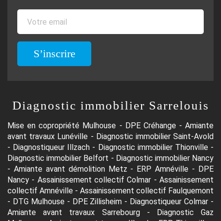
S’inscrire
Diagnostic immobilier Sarrelouis
Mise en copropriété Mulhouse
-
DPE Créhange
-
Amiante
avant travaux Lunéville
-
Diagnostic immobilier Saint-Avold
-
Diagnostiqueur Illzach
-
Diagnostic immobilier Thionville
-
Diagnostic immobilier Belfort
-
Diagnostic immobilier Nancy
-
Amiante avant démolition Metz
-
ERP Amnéville
-
DPE
Nancy
-
Assainissement collectif Colmar
-
Assainissement
collectif Amnéville
-
Assainissement collectif Faulquemont
-
DTG Mulhouse
-
DPE Zillisheim
-
Diagnostiqueur Colmar
-
Amiante avant travaux Sarrebourg
-
Diagnostic Gaz