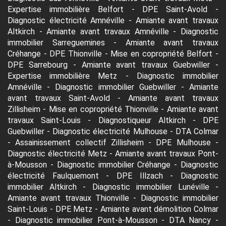
Expertise immobilière Belfort
-
DPE Saint-Avold
-
Diagnostic électricité Amnéville
-
Amiante avant travaux
Altkirch
-
Amiante avant travaux Amnéville
-
Diagnostic
immobilier Sarreguemines
-
Amiante avant travaux
Créhange
-
DPE Thionville
-
Mise en copropriété Belfort
-
DPE Sarrebourg
-
Amiante avant travaux Guebwiller
-
Expertise immobilière Metz
-
Diagnostic immobilier
Amnéville
-
Diagnostic immobilier Guebwiller
-
Amiante
avant travaux Saint-Avold
-
Amiante avant travaux
Zillisheim
-
Mise en copropriété Thionville
-
Amiante avant
travaux Saint-Louis
-
Diagnostiqueur Altkirch
-
DPE
Guebwiller
-
Diagnostic électricité Mulhouse
-
DTA Colmar
-
Assainissement collectif Zillisheim
-
DPE Mulhouse
-
Diagnostic électricité Metz
-
Amiante avant travaux Pont-
à-Mousson
-
Diagnostic immobilier Créhange
-
Diagnostic
électricité Faulquemont
-
DPE Illzach
-
Diagnostic
immobilier Altkirch
-
Diagnostic immobilier Lunéville
-
Amiante avant travaux Thionville
-
Diagnostic immobilier
Saint-Louis
-
DPE Metz
-
Amiante avant démolition Colmar
-
Diagnostic immobilier Pont-à-Mousson
-
DTA Nancy
-