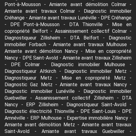
Pont-à-Mousson
-
Amiante avant démolition Colmar
-
Amiante avant travaux Colmar
-
Diagnostic immobilier
Créhange
-
Amiante avant travaux Lunéville
-
DPE Créhange
-
DPE Pont-à-Mousson
-
DTA Thionville
-
Mise en
copropriété Belfort
-
Assainissement collectif Colmar
-
Diagnostiqueur Zillisheim
-
DTA Belfort
-
Diagnostic
immobilier Forbach
-
Amiante avant travaux Mulhouse
-
Amiante avant démolition Nancy
-
Mise en copropriété
Nancy
-
DPE Saint-Avold
-
Amiante avant travaux Zillisheim
-
DPE Colmar
-
Diagnostic immobilier Mulhouse
-
Diagnostiqueur Altkirch
-
Diagnostic immobilier Metz
-
Diagnostiqueur Metz
-
Mise en copropriété Metz
-
Diagnostic Gaz Metz
-
Amiante avant travaux Nancy
-
Diagnostic immobilier Lunéville
-
Diagnostic immobilier
Guebwiller
-
Assainissement collectif Zillisheim
-
DTA
Nancy
-
ERP Zillisheim
-
Diagnostiqueur Saint-Avold
-
Diagnostic électricité Thionville
-
DPE Saint-Louis
-
DPE
Amnéville
-
ERP Mulhouse
-
Expertise immobilière Nancy
-
Amiante avant démolition Metz
-
Amiante avant travaux
Saint-Avold
-
Amiante avant travaux Guebwiller
-