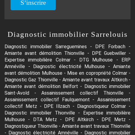
S’inscrire
Diagnostic immobilier Sarrelouis
Diagnostic immobilier Sarreguemines
-
DPE Forbach
-
Amiante avant démolition Thionville
-
DPE Guebwiller
-
Expertise immobilière Colmar
-
DTG Mulhouse
-
ERP
Amnéville
-
Diagnostic électricité Mulhouse
-
Amiante
avant démolition Mulhouse
-
Mise en copropriété Colmar
-
Diagnostic Gaz Thionville
-
Amiante avant travaux Altkirch
-
Amiante avant démolition Belfort
-
Diagnostic immobilier
Saint-Avold
-
Assainissement collectif Thionville
-
Assainissement collectif Faulquemont
-
Assainissement
collectif Metz
-
DPE Illzach
-
Diagnostiqueur Colmar
-
Diagnostic immobilier Thionville
-
Expertise immobilière
Mulhouse
-
DTA Metz
-
DPE Altkirch
-
DPE Metz
-
Diagnostiqueur Thionville
-
Amiante avant travaux Thionville
-
Diagnostic électricité Amnéville
-
Diagnostic immobilier